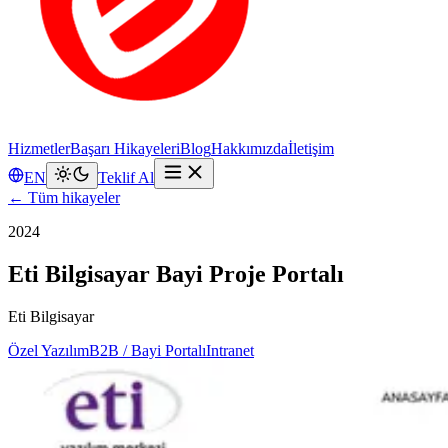
Hizmetler
Başarı Hikayeleri
Blog
Hakkımızda
İletişim
EN
Teklif Al
← Tüm hikayeler
2024
Eti Bilgisayar Bayi Proje Portalı
Eti Bilgisayar
Özel Yazılım
B2B / Bayi Portalı
Intranet