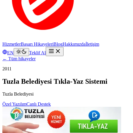
Hizmetler
Başarı Hikayeleri
Blog
Hakkımızda
İletişim
EN
Teklif Al
← Tüm hikayeler
2011
Tuzla Belediyesi Tıkla-Yaz Sistemi
Tuzla Belediyesi
Özel Yazılım
Canlı Destek