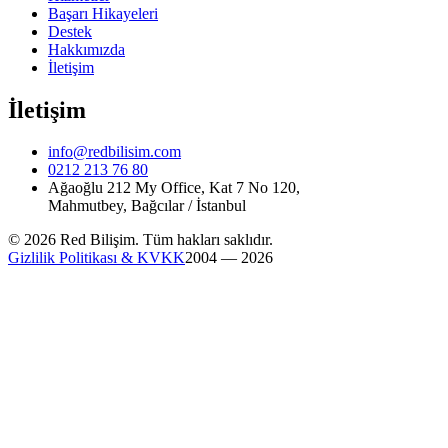
Başarı Hikayeleri
Destek
Hakkımızda
İletişim
İletişim
info@redbilisim.com
0212 213 76 80
Ağaoğlu 212 My Office, Kat 7 No 120,
Mahmutbey, Bağcılar / İstanbul
© 2026 Red Bilişim. Tüm hakları saklıdır.
Gizlilik Politikası & KVKK
2004 — 2026