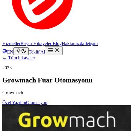
Hizmetler
Başarı Hikayeleri
Blog
Hakkımızda
İletişim
EN
Teklif Al
← Tüm hikayeler
2023
Growmach Fuar Otomasyonu
Growmach
Özel Yazılım
Otomasyon