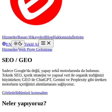
Hizmetler
Başarı Hikayeleri
Blog
Hakkımızda
İletişim
EN
Teklif Al
Hizmetler
/
Web Proje Geliştirme
SEO / GEO
Sadece Google'da değil, yapay zekâ motorlarında da bulunun.
Teknik SEO, içerik stratejisi ve yapısal veri ile organik trafiğinizi
büyütürken; GEO ile ChatGPT, Gemini ve Perplexity gibi üretken
motorların içeriğinizi alıntılamasını sağlıyoruz.
Görünürlüğünüzü konuşalım
Neler yapıyoruz?